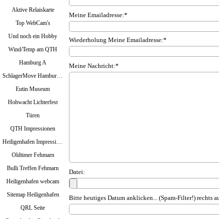
Aktive Relaiskarte
Meine Emailadresse:*
Top WebCam's
Und noch ein Hobby
Wiederholung Meine Emailadresse:*
Wind/Temp am QTH
Hamburg A
Meine Nachricht:*
SchlagerMove Hamburg 2024
Eutin Museum
Hohwacht Lichterfest
Türen
QTH Impressionen
Heiligenhafen Impressionen
Oldtimer Fehmarn
Bulli Treffen Fehmarn
Datei:
Heiligenhafen webcam
Sitemap Heiligenhafen
Bitte heutiges Datum anklicken... (Spam-Filter!) rec
QRL Seite