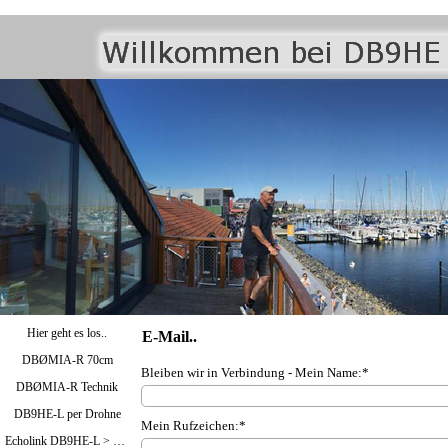
Hier geht es los..
E-Mail..
DBØMIA-R 70cm
Bleiben wir in Verbindung - Mein Name:*
DBØMIA-R Technik
DB9HE-L per Drohne
Mein Rufzeichen:*
Echolink DB9HE-L > Bild oben / DBØMIA-R >Bild unten