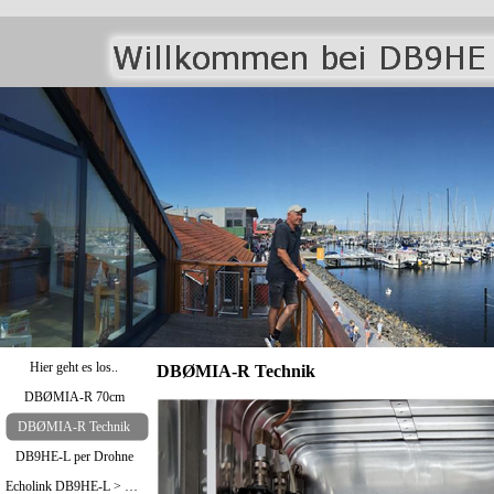
Hier geht es los..
DBØMIA-R Technik
DBØMIA-R 70cm
DBØMIA-R Technik
DB9HE-L per Drohne
Echolink DB9HE-L > Bild oben / DBØMIA-R >Bild unten