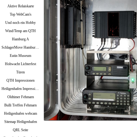
Aktive Relaiskarte
Top WebCam's
Und noch ein Hobby
Wind/Temp am QTH
Hamburg A
SchlagerMove Hamburg 2024
Eutin Museum
Hohwacht Lichterfest
Türen
QTH Impressionen
Heiligenhafen Impressionen
Oldtimer Fehmarn
Bulli Treffen Fehmarn
Heiligenhafen webcam
Sitemap Heiligenhafen
QRL Seite