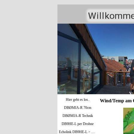
Hier geht es los..
Wind/Temp am
DBØMIA-R 70cm
DBØMIA-R Technik
DB9HE-L per Drohne
Echolink DB9HE-L > Bild oben / DBØMIA-R >Bild unten