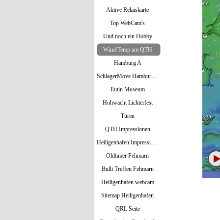
Aktive Relaiskarte
Top WebCam's
Und noch ein Hobby
Wind/Temp am QTH
Hamburg A
SchlagerMove Hamburg 2024
Eutin Museum
Hohwacht Lichterfest
Türen
QTH Impressionen
Heiligenhafen Impressionen
Oldtimer Fehmarn
Bulli Treffen Fehmarn
Heiligenhafen webcam
Sitemap Heiligenhafen
QRL Seite