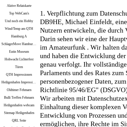
Aktive Relaiskarte
1. Verpflichtung zum Datenschu
Top WebCam's
DB9HE, Michael Einfeldt, ein
Und noch ein Hobby
Wind/Temp am QTH
Nutzern entwickeln, die durch V
Hamburg A
Darin sehen wir eine der Haup
SchlagerMove Hamburg 2024
im Amateurfunk . Wir halten da
Eutin Museum
und haben die Entwicklung der
Hohwacht Lichterfest
genau verfolgt. Ihr vollständig
Türen
Parlaments und des Rates zum S
QTH Impressionen
personenbezogener Daten, zum 
Heiligenhafen Impressionen
Richtlinie 95/46/EG" (DSGVO)
Oldtimer Fehmarn
Wir arbeiten mit Datenschutzex
Bulli Treffen Fehmarn
Heiligenhafen webcam
Einhaltung dieser komplexen V
Sitemap Heiligenhafen
Entwicklung von Prozessen und
QRL Seite
ermöglichen, ihre Rechte im 