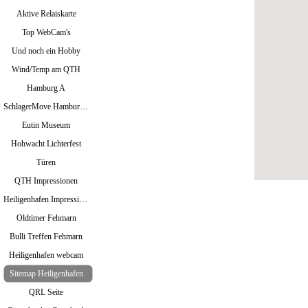
Aktive Relaiskarte
Top WebCam's
Und noch ein Hobby
Wind/Temp am QTH
Hamburg A
SchlagerMove Hamburg 2024
Eutin Museum
Hohwacht Lichterfest
Türen
QTH Impressionen
Heiligenhafen Impressionen
Oldtimer Fehmarn
Bulli Treffen Fehmarn
Heiligenhafen webcam
Sitemap Heiligenhafen
QRL Seite