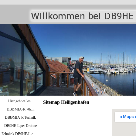
Hier geht es los..
Sitemap Heiligenhafen
DBØMIA-R 70cm
DBØMIA-R Technik
DB9HE-L per Drohne
Echolink DB9HE-L > Bild oben / DBØMIA-R >Bild unten