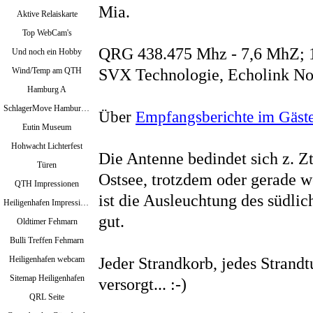
Mia.
Aktive Relaiskarte
Top WebCam's
QRG 438.475 Mhz - 7,6 MhZ; 
Und noch ein Hobby
Wind/Temp am QTH
SVX Technologie, Echolink N
Hamburg A
SchlagerMove Hamburg 2024
Über
Empfangsberichte im Gäst
Eutin Museum
Hohwacht Lichterfest
Die Antenne bedindet sich z. Z
Türen
Ostsee, trotzdem oder gerade we
QTH Impressionen
ist die Ausleuchtung des südli
Heiligenhafen Impressionen
gut.
Oldtimer Fehmarn
Bulli Treffen Fehmarn
Heiligenhafen webcam
Jeder Strandkorb, jedes Strand
Sitemap Heiligenhafen
versorgt... :-)
QRL Seite