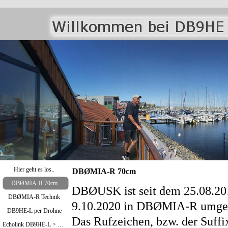
Hier geht es los..
DBØMIA-R 70cm
DBØMIA-R 70cm
DBØUSK ist seit dem 25.08.20
DBØMIA-R Technik
9.10.2020 in D
B
Ø
MIA-R umget
DB9HE-L per Drohne
Das Rufzeichen, bzw. der Suffi
Echolink DB9HE-L > Bild oben / DBØMIA-R >Bild unten