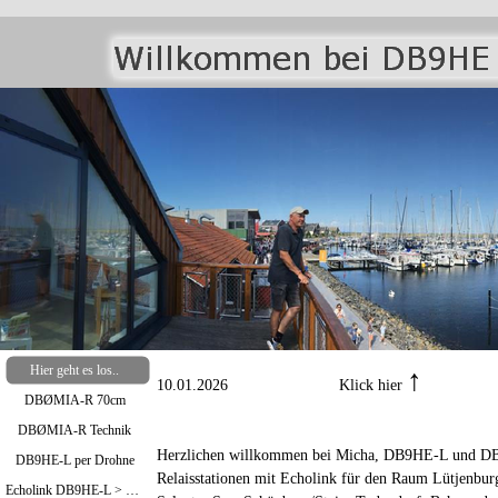
Hier geht es los..
↑
10.01.2026 Klick hier
DBØMIA-R 70cm
DBØMIA-R Technik
Herzlichen willkommen bei Micha, DB9HE-L und DB
DB9HE-L per Drohne
Relaisstationen mit Echolink für den Raum Lütjenbur
Echolink DB9HE-L > Bild oben / DBØMIA-R >Bild unten