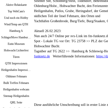
Selenter See, Schönberg/Stein, Todendorf,
Behrensdor
Aktive Relaiskarte
Oldenburg/Holst., Hohwachter Bucht, den Ferienzent
Heiligenhafen,
Putlos, Grube, Heringsdorf, der Gem
Top WebCam's
südlichen Teil der Insel Fehmarn, den Orten und
Und noch ein Hobby
Yachthäfen Großenbrode, Burg/Tiefe, Burg/Staaken,
Wind/Temp am QTH
Aktuell 26.02.2023:
Hamburg A
Nun auch 24/7 Online per svx-Link im fm-funknetz.d
SchlagerMove Hamburg 2024
Spot - Lokale TG vor Ort: TG 23758 >> PLZ der Ge
Eutin Museum
Hohwachter Bucht.
Hohwacht Lichterfest
Tagsüber auf TG 2622 >> Hamburg & Schleswig-Hol
funknetz.de
Weiterführende Informationen:
https://
Türen
QTH Impressionen
Heiligenhafen Impressionen
Oldtimer Fehmarn
Bulli Treffen Fehmarn
Heiligenhafen webcam
Sitemap Heiligenhafen
QRL Seite
Diese ausführliche Umschreibung soll in erster Linie 