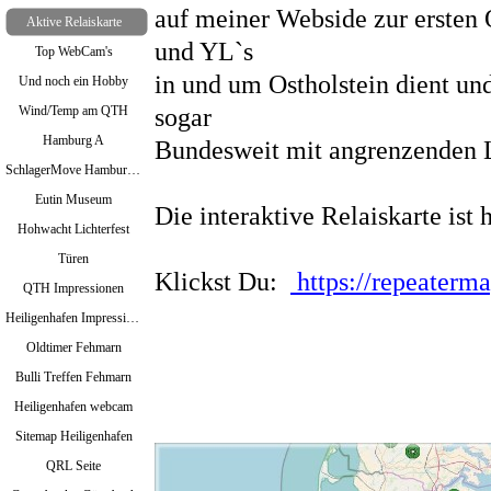
auf meiner Webside zur ersten
Aktive Relaiskarte
und YL`s
Top WebCam's
in und um Ostholstein dient und
Und noch ein Hobby
Wind/Temp am QTH
sogar
Hamburg A
Bundesweit mit angrenzenden 
SchlagerMove Hamburg 2024
Eutin Museum
Die interaktive Relaiskarte ist 
Hohwacht Lichterfest
Türen
Klickst Du:
https://repeaterm
QTH Impressionen
Heiligenhafen Impressionen
Oldtimer Fehmarn
Bulli Treffen Fehmarn
Heiligenhafen webcam
Sitemap Heiligenhafen
QRL Seite