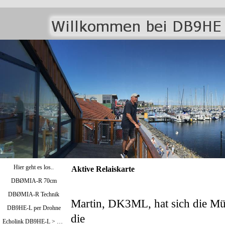
Hier geht es los..
Aktive Relaiskarte
DBØMIA-R 70cm
DBØMIA-R Technik
Martin,
DK3ML, hat sich die Mühe
DB9HE-L per Drohne
die
Echolink DB9HE-L > Bild oben / DBØMIA-R >Bild unten