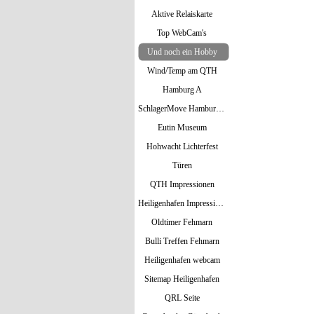
Aktive Relaiskarte
Top WebCam's
Und noch ein Hobby
Wind/Temp am QTH
Hamburg A
SchlagerMove Hamburg 2024
Eutin Museum
Hohwacht Lichterfest
Türen
QTH Impressionen
Heiligenhafen Impressionen
Oldtimer Fehmarn
Bulli Treffen Fehmarn
Heiligenhafen webcam
Sitemap Heiligenhafen
QRL Seite