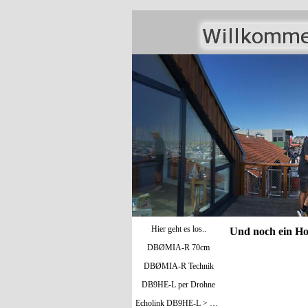
Hier geht es los..
Und noch ein H
DBØMIA-R 70cm
DBØMIA-R Technik
DB9HE-L per Drohne
Echolink DB9HE-L > Bild oben / DBØMIA-R >Bild unten