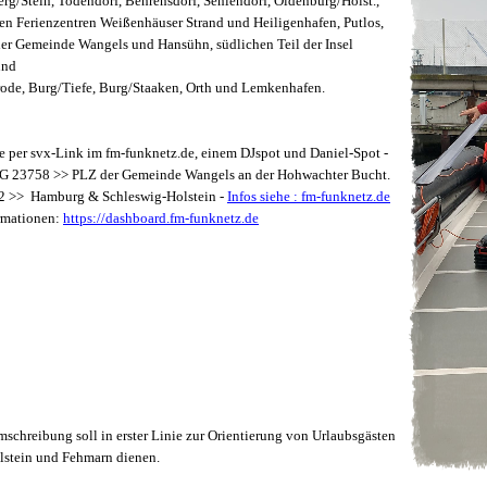
erg/Stein, Todendorf,
Behrensdorf, Sehlendorf, Oldenburg/Holst.,
en Ferienzentren Weißenhäuser Strand und Heiligenhafen,
Putlos,
der Gemeinde Wangels und Hansühn, südlichen Teil der Insel
und
ode, Burg/Tiefe, Burg/Staaken, Orth und Lemkenhafen.
 per svx-Link im fm-funknetz.de, einem DJspot und Daniel-Spot -
TG 23758 >> PLZ der Gemeinde Wangels an der Hohwachter Bucht.
2 >> Hamburg & Schleswig-Holstein -
Infos siehe : fm-funknetz.de
rmationen:
https://dashboard.fm-funknetz.de
mschreibung soll in erster Linie zur Orientierung von Urlaubsgästen
lstein
und Fehmarn dienen.