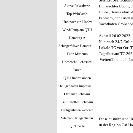
Selenter See, Schönb
Aktive Relaiskarte
Hohwachter Bucht, d
Grube, Heringsdorf, 
Top WebCam's
Fehmarn, den Orten 
Und noch ein Hobby
Yachthäfen Großenbr
Wind/Temp am QTH
Aktuell 26.02.2023:
Hamburg A
Nun auch 24/7 Online
SchlagerMove Hamburg 2024
Lokale TG vor Ort: 
Tagsüber auf TG 262
Eutin Museum
Weiterführende Info
Hohwacht Lichterfest
Türen
QTH Impressionen
Heiligenhafen Impressionen
Oldtimer Fehmarn
Bulli Treffen Fehmarn
Heiligenhafen webcam
Sitemap Heiligenhafen
Diese ausführliche U
in der Region Ost-Ho
QRL Seite