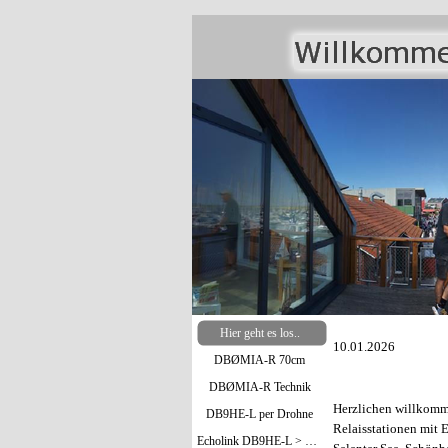
Hier geht es los..
10.01.2026 K
DBØMIA-R 70cm
DBØMIA-R Technik
Herzlichen willkom
DB9HE-L per Drohne
Relaisstationen mit 
Echolink DB9HE-L > Bild oben / DBØMIA-R >Bild unten