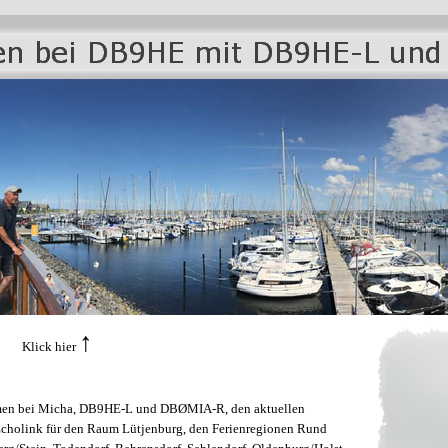
↑
lick hier
men bei Micha, DB9HE-L und DBØMIA-R, den aktuellen
Echolink für den Raum Lütjenburg, den Ferienregionen Rund