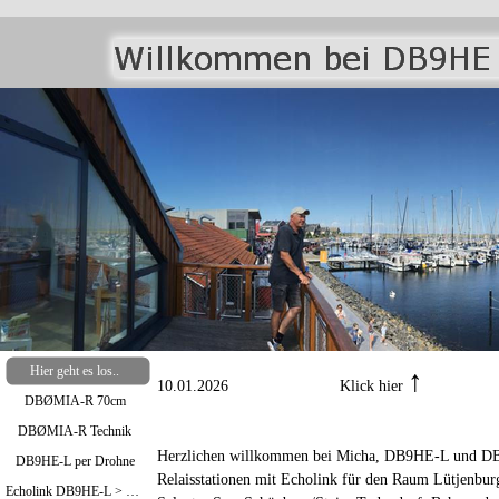
Hier geht es los..
↑
10.01.2026 Klick hier
DBØMIA-R 70cm
DBØMIA-R Technik
Herzlichen willkommen bei Micha, DB9HE-L und DB
DB9HE-L per Drohne
Relaisstationen mit Echolink für den Raum Lütjenbur
Echolink DB9HE-L > Bild oben / DBØMIA-R >Bild unten