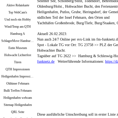
Selenter See, Schönberg/Stein, Todendorf,
Behrensdor
Aktive Relaiskarte
Oldenburg/Holst., Hohwachter Bucht, den Ferienzent
Heiligenhafen,
Putlos, Grube, Heringsdorf, der Gem
Top WebCam's
südlichen Teil der Insel Fehmarn, den Orten und
Und noch ein Hobby
Yachthäfen Großenbrode, Burg/Tiefe, Burg/Staaken,
Wind/Temp am QTH
Aktuell 26.02.2023:
Hamburg A
Nun auch 24/7 Online per svx-Link im fm-funknetz.d
SchlagerMove Hamburg 2024
Spot - Lokale TG vor Ort: TG 23758 >> PLZ der Ge
Eutin Museum
Hohwachter Bucht.
Hohwacht Lichterfest
Tagsüber auf TG 2622 >> Hamburg & Schleswig-Hol
funknetz.de
Weiterführende Informationen:
https://
Türen
QTH Impressionen
Heiligenhafen Impressionen
Oldtimer Fehmarn
Bulli Treffen Fehmarn
Heiligenhafen webcam
Sitemap Heiligenhafen
QRL Seite
Diese ausführliche Umschreibung soll in erster Linie 