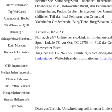
Selenter See, Schönberg/Stein, Todendorf,
Behrensdor
Aktive Relaiskarte
Oldenburg/Holst., Hohwachter Bucht, den Ferienzent
Heiligenhafen,
Putlos, Grube, Heringsdorf, der Gem
Top WebCam's
südlichen Teil der Insel Fehmarn, den Orten und
Und noch ein Hobby
Yachthäfen Großenbrode, Burg/Tiefe, Burg/Staaken,
Wind/Temp am QTH
Aktuell 26.02.2023:
Hamburg A
Nun auch 24/7 Online per svx-Link im fm-funknetz.d
SchlagerMove Hamburg 2024
Spot - Lokale TG vor Ort: TG 23758 >> PLZ der Ge
Eutin Museum
Hohwachter Bucht.
Hohwacht Lichterfest
Tagsüber auf TG 2622 >> Hamburg & Schleswig-Hol
funknetz.de
Weiterführende Informationen:
https://
Türen
QTH Impressionen
Heiligenhafen Impressionen
Oldtimer Fehmarn
Bulli Treffen Fehmarn
Heiligenhafen webcam
Sitemap Heiligenhafen
QRL Seite
Diese ausführliche Umschreibung soll in erster Linie 