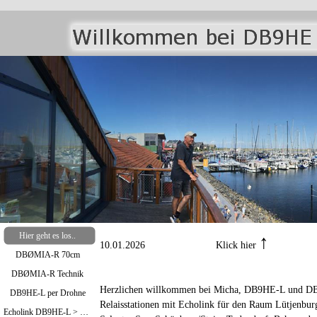
Hier geht es los..
↑
10.01.2026 Klick hier
DBØMIA-R 70cm
DBØMIA-R Technik
Herzlichen willkommen bei Micha, DB9HE-L und DB
DB9HE-L per Drohne
Relaisstationen mit Echolink für den Raum Lütjenbur
Echolink DB9HE-L > Bild oben / DBØMIA-R >Bild unten