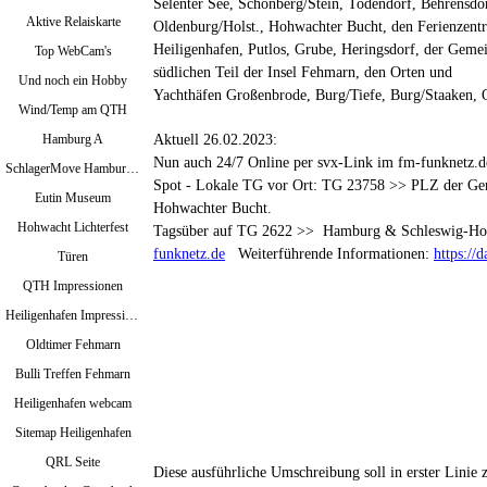
Selenter See, Schönberg/Stein, Todendorf,
Behrensdor
Aktive Relaiskarte
Oldenburg/Holst., Hohwachter Bucht, den Ferienzent
Heiligenhafen,
Putlos, Grube, Heringsdorf, der Gem
Top WebCam's
südlichen Teil der Insel Fehmarn, den Orten und
Und noch ein Hobby
Yachthäfen Großenbrode, Burg/Tiefe, Burg/Staaken,
Wind/Temp am QTH
Aktuell 26.02.2023:
Hamburg A
Nun auch 24/7 Online per svx-Link im fm-funknetz.d
SchlagerMove Hamburg 2024
Spot - Lokale TG vor Ort: TG 23758 >> PLZ der Ge
Eutin Museum
Hohwachter Bucht.
Hohwacht Lichterfest
Tagsüber auf TG 2622 >> Hamburg & Schleswig-Hol
funknetz.de
Weiterführende Informationen:
https://
Türen
QTH Impressionen
Heiligenhafen Impressionen
Oldtimer Fehmarn
Bulli Treffen Fehmarn
Heiligenhafen webcam
Sitemap Heiligenhafen
QRL Seite
Diese ausführliche Umschreibung soll in erster Linie 