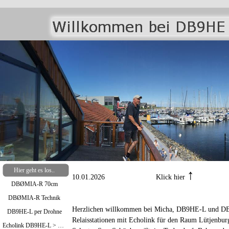
Hier geht es los..
↑
10.01.2026 Klick hier
DBØMIA-R 70cm
DBØMIA-R Technik
Herzlichen willkommen bei Micha, DB9HE-L und DB
DB9HE-L per Drohne
Relaisstationen mit Echolink für den Raum Lütjenbur
Echolink DB9HE-L > Bild oben / DBØMIA-R >Bild unten