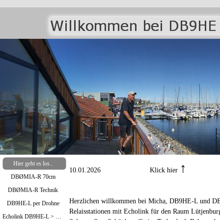
Hier geht es los..
↑
10.01.2026 Klick hier
DBØMIA-R 70cm
DBØMIA-R Technik
Herzlichen willkommen bei Micha, DB9HE-L und DB
DB9HE-L per Drohne
Relaisstationen mit Echolink für den Raum Lütjenbur
Echolink DB9HE-L > Bild oben / DBØMIA-R >Bild unten