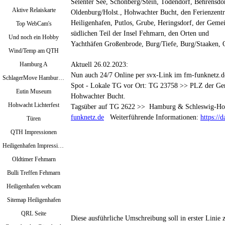
Selenter See, Schönberg/Stein, Todendorf,
Behrensdor
Aktive Relaiskarte
Oldenburg/Holst., Hohwachter Bucht, den Ferienzent
Heiligenhafen,
Putlos, Grube, Heringsdorf, der Gem
Top WebCam's
südlichen Teil der Insel Fehmarn, den Orten und
Und noch ein Hobby
Yachthäfen Großenbrode, Burg/Tiefe, Burg/Staaken,
Wind/Temp am QTH
Aktuell 26.02.2023:
Hamburg A
Nun auch 24/7 Online per svx-Link im fm-funknetz.d
SchlagerMove Hamburg 2024
Spot - Lokale TG vor Ort: TG 23758 >> PLZ der Ge
Eutin Museum
Hohwachter Bucht.
Hohwacht Lichterfest
Tagsüber auf TG 2622 >> Hamburg & Schleswig-Hol
funknetz.de
Weiterführende Informationen:
https://
Türen
QTH Impressionen
Heiligenhafen Impressionen
Oldtimer Fehmarn
Bulli Treffen Fehmarn
Heiligenhafen webcam
Sitemap Heiligenhafen
QRL Seite
Diese ausführliche Umschreibung soll in erster Linie 