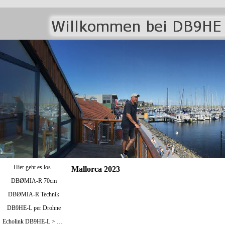
Hier geht es los..
Mallorca 2023
DBØMIA-R 70cm
DBØMIA-R Technik
DB9HE-L per Drohne
Echolink DB9HE-L > Bild oben / DBØMIA-R >Bild unten