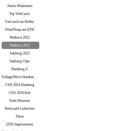
Aktive Relaiskarte
Top WebCam's
Und noch ein Hobby
Wind/Temp am QTH
Mallorca 2022
Mallorca 2023
Salzburg 2022
Salzburg Clips
Hamburg A
SchlagerMove Hamburg 2024
CSD 2024 Hamburg
CSD 2024 Kiel
Eutin Museum
Hohwacht Lichterfest
Türen
QTH Impressionen